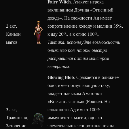
Fairy Witch
. Атакует игрока
заклинанием Друида «Огненный
дождь». На сложности Ад имеет
2 акт,
сопротивление холоду и молнии 35%,
Каньон
к яду 20%, а к огню 100%.
магов
Тактика: используйте возможности
ближнего боя, чтобы быстро
расправится с этим монстром-
ветераном.
Glowing Blob
. Сражается в ближнем
бою, имеет оглушающую атаку,
владеет навыком Амазонки
«Внезапная атака» (Pounce). На
3 акт,
сложности Ад имеет 100%
Травинкал,
иммунитет к магии, однако
Заточение
элементальные сопротивления на