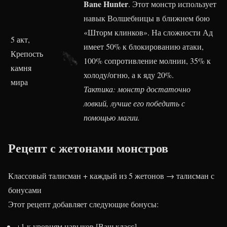
Bane Hunter
. Этот монстр использует
навык Волшебницы в ближнем бою
«Шторм клинков». На сложности Ад
5 акт,
имеет 50% к блокированию атаки,
Крепость
100% сопротивление молнии, 35% к
камня
холоду/огню, а к яду 20%.
мира
Тактика: монстр достаточно
ловкий, лучше его победить с
помощью магии.
Рецепт с жетонами монстров
Классовый талисман + каждый из 5 жетонов → талисман с
бонусами
Этот рецепт добавляет следующие бонусы:
+1 к уровням навыков [Ваш класс]