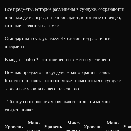
Все предметы, которые размещены в сундуке, сохраняются
при выходе из игры, и не пропадают, в отличие от вещей,
которые валяются на земле.
Стандартный сундук имеет 48 слотов под различные
предметы.
В модах Diablo 2, это количество заметно увеличено.
Помимо предметов, в сундуке можно хранить золота.
Количество золота, которое может поместиться в сундуке
зависит от уровня вашего персонажа.
Таблицу соотношения уровень/кол-во золота можно
увидеть ниже:
Макс.
Макс.
Макс.
Уровень
Уровень
Уровень
Уро
золота
золота
золота