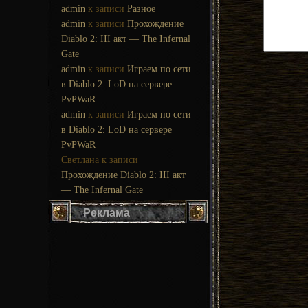
admin
к записи
Разное
admin
к записи
Прохождение
Diablo 2: III акт — The Infernal
Gate
admin
к записи
Играем по сети
в Diablo 2: LoD на сервере
PvPWaR
admin
к записи
Играем по сети
в Diablo 2: LoD на сервере
PvPWaR
Светлана
к записи
Прохождение Diablo 2: III акт
— The Infernal Gate
Реклама