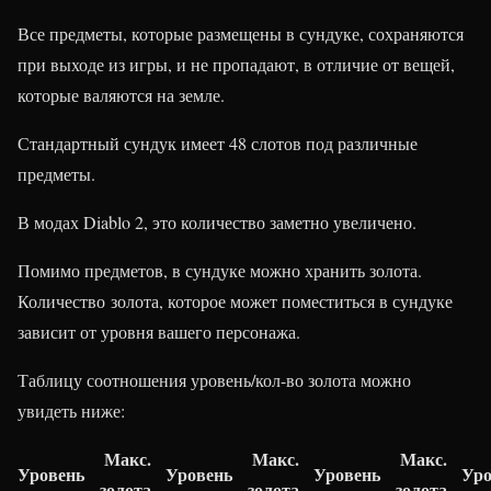
Все предметы, которые размещены в сундуке, сохраняются
при выходе из игры, и не пропадают, в отличие от вещей,
которые валяются на земле.
Стандартный сундук имеет 48 слотов под различные
предметы.
В модах Diablo 2, это количество заметно увеличено.
Помимо предметов, в сундуке можно хранить золота.
Количество золота, которое может поместиться в сундуке
зависит от уровня вашего персонажа.
Таблицу соотношения уровень/кол-во золота можно
увидеть ниже:
Макс.
Макс.
Макс.
Уровень
Уровень
Уровень
Уро
золота
золота
золота