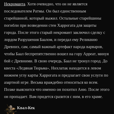
Некроманта
. Хотя очевидно, что он не является
последователем Ратмы. Он был единственным
старейшиной, который выжил. Остальные старейшины
погибли при возведении стен Харрогата для защиты
города. После этого старый некромант заключил сделку с
лордом Разрушения Баалом, и передал ему Реликвию
Древних, сам, самый важный артефакт народа варваров,
чтобы Баал беспрепятственно вошел на гору Арреат, минуя
бой с Древними. В свою очередь, Баал не тронул город. До
квеста «Ледяная Тюрьма», Нихлатак находится в левом
нижнем углу карты Харрогата и предлагает свои услуги по
азартной игре. Весьма враждебно относиться ко всем.
Позже выяснится что именно он похитил Аню. После этого
он пропадает. Вам придется сразится с ним, в его храме.
Квал-Кек