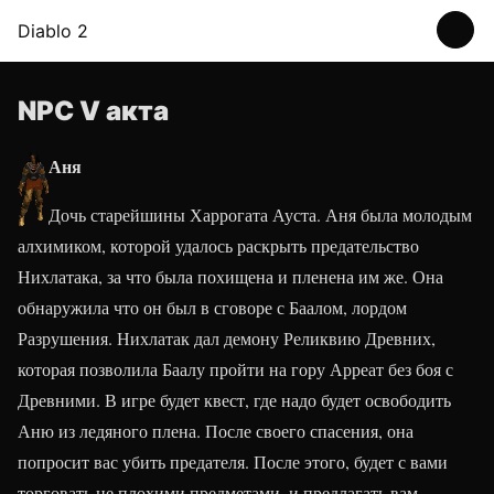
Diablo 2
NPC V акта
Аня
Дочь старейшины Харрогата Ауста. Аня была молодым
алхимиком, которой удалось раскрыть предательство
Нихлатака, за что была похищена и пленена им же. Она
обнаружила что он был в сговоре с Баалом, лордом
Разрушения. Нихлатак дал демону Реликвию Древних,
которая позволила Баалу пройти на гору Арреат без боя с
Древними. В игре будет квест, где надо будет освободить
Аню из ледяного плена. После своего спасения, она
попросит вас убить предателя. После этого, будет с вами
торговать не плохими предметами, и предлагать вам